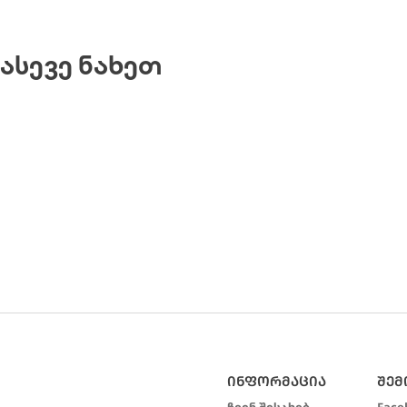
ᲐᲡᲔᲕᲔ ᲜᲐᲮᲔᲗ
ᲘᲜᲤᲝᲠᲛᲐᲪᲘᲐ
ᲨᲔ