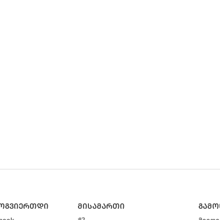
ᲛᲝᲒᲕᲘᲔᲠᲗᲓᲘ
ᲛᲘᲡᲐᲛᲐᲠᲗᲘ
ᲒᲐᲛᲝ
#2