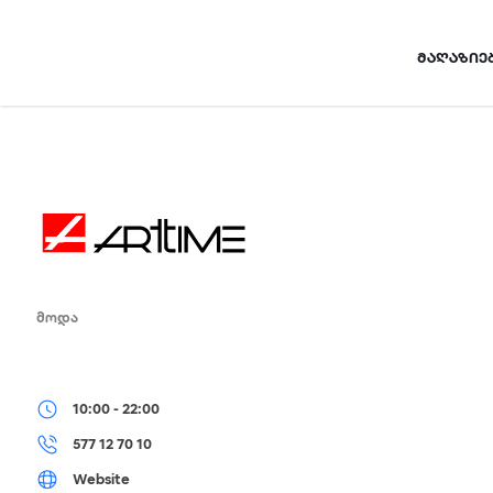
Skip
to
ᲛᲐᲦᲐᲖᲘᲔ
content
ᲛᲝᲓᲐ
10:00 - 22:00
577 12 70 10
Website