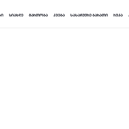
ᲑᲘ
ᲡᲘᲐᲮᲚᲔ
ᲒᲐᲠᲗᲝᲑᲐ
ᲙᲕᲔᲑᲐ
ᲡᲐᲡᲐᲩᲣᲥᲠᲔ ᲑᲐᲠᲐᲗᲘ
ᲠᲣᲙᲐ