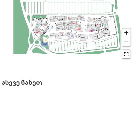
ᲐᲡᲔᲕᲔ ᲜᲐᲮᲔᲗ