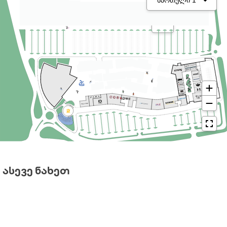
ᲐᲡᲔᲕᲔ ᲜᲐᲮᲔᲗ