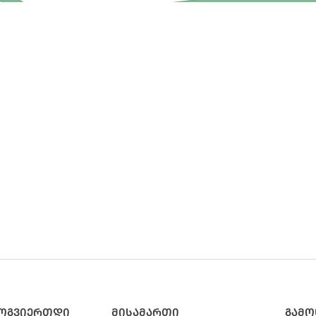
ᲛᲝᲒᲕᲘᲔᲠᲗᲓᲘ
ᲛᲘᲡᲐᲛᲐᲠᲗᲘ
ᲒᲐᲛᲝ