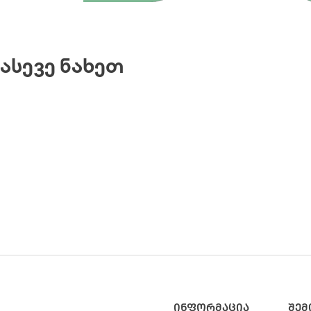
ᲐᲡᲔᲕᲔ ᲜᲐᲮᲔᲗ
ᲘᲜᲤᲝᲠᲛᲐᲪᲘᲐ
ᲨᲔ