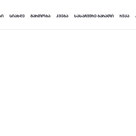
ᲑᲘ
ᲡᲘᲐᲮᲚᲔ
ᲒᲐᲠᲗᲝᲑᲐ
ᲙᲕᲔᲑᲐ
ᲡᲐᲡᲐᲩᲣᲥᲠᲔ ᲑᲐᲠᲐᲗᲘ
ᲠᲣᲙᲐ