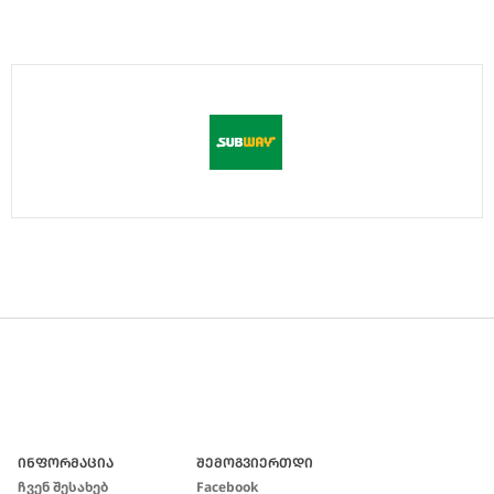
ᲘᲜᲤᲝᲠᲛᲐᲪᲘᲐ
ᲨᲔᲛᲝᲒᲕᲘᲔᲠᲗᲓᲘ
Ჩვენ Შესახებ
Facebook