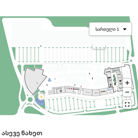
ᲐᲡᲔᲕᲔ ᲜᲐᲮᲔᲗ