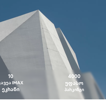
10
4000
ᲙᲐᲕᲔᲐ IMAX
ᲣᲤᲐᲡᲝ
ᲔᲙᲠᲐᲜᲘ
ᲞᲐᲠᲙᲘᲜᲒᲘ