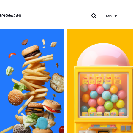
ᲙᲝᲜᲢᲐᲥᲢᲘ
ᲥᲐᲠ