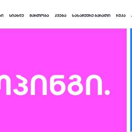
ᲑᲘ
ᲡᲘᲐᲮᲚᲔ
ᲒᲐᲠᲗᲝᲑᲐ
ᲙᲕᲔᲑᲐ
ᲡᲐᲡᲐᲩᲣᲥᲠᲔ ᲑᲐᲠᲐᲗᲘ
ᲠᲣᲙᲐ