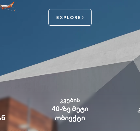
EXPLORE
ᲙᲕᲔᲑᲘᲡ
40-ᲖᲔ ᲛᲔᲢᲘ
ᲐᲜ
ᲝᲑᲘᲔᲥᲢᲘ