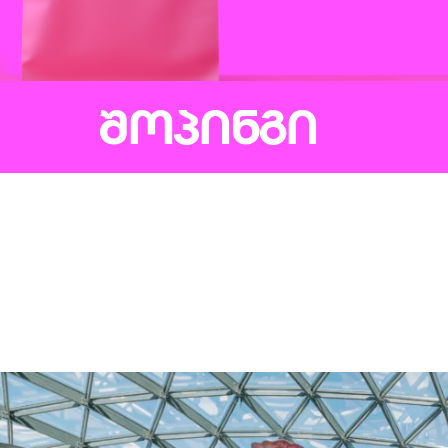
ᲨᲝᲞᲘᲜᲒᲘ