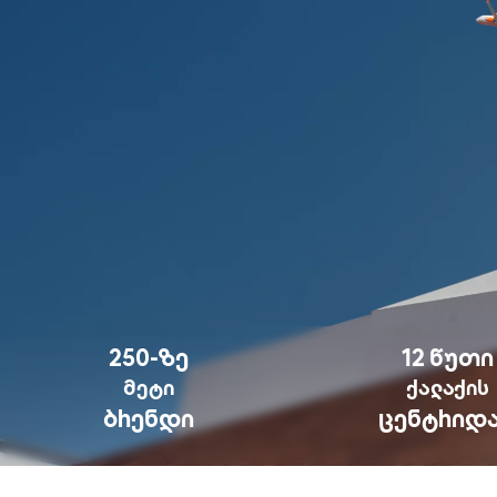
250-ᲖᲔ
12 ᲬᲣᲗᲘ
ᲛᲔᲢᲘ
ᲥᲐᲚᲐᲥᲘᲡ
ᲑᲠᲔᲜᲓᲘ
ᲪᲔᲜᲢᲠᲘᲓ