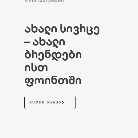
ᲦᲝᲜᲘᲡᲫᲘᲔᲑᲔᲑᲘ
Ახალი Სივრცე
– Ახალი
Ბრენდები
Ისთ
Ფოინთში
ᲛᲔᲢᲘᲡ ᲜᲐᲮᲕᲐ