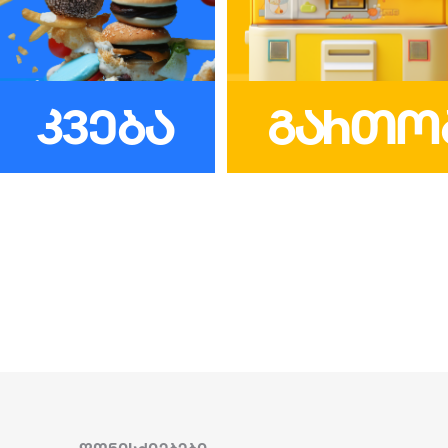
ᲙᲕᲔᲑᲐ
ᲒᲐᲠᲗᲝ