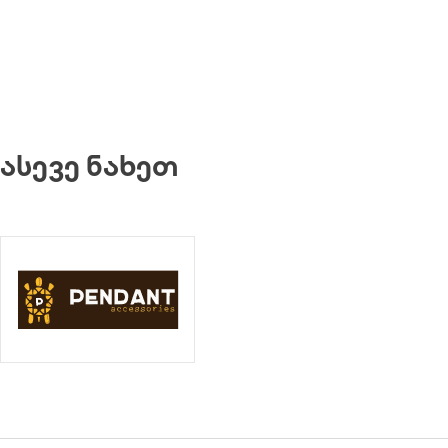
ᲐᲡᲔᲕᲔ ᲜᲐᲮᲔᲗ