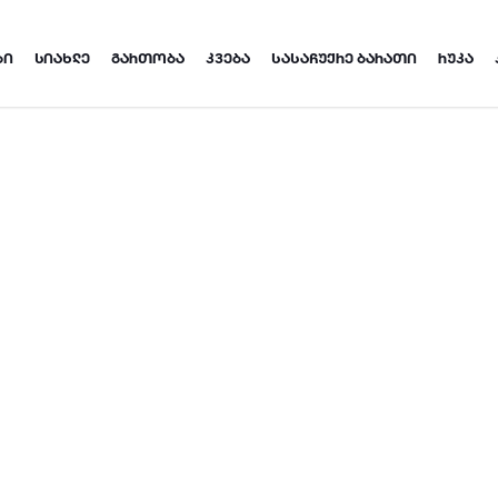
ᲑᲘ
ᲡᲘᲐᲮᲚᲔ
ᲒᲐᲠᲗᲝᲑᲐ
ᲙᲕᲔᲑᲐ
ᲡᲐᲡᲐᲩᲣᲥᲠᲔ ᲑᲐᲠᲐᲗᲘ
ᲠᲣᲙᲐ