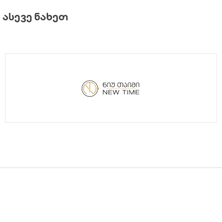
ᲐᲡᲔᲕᲔ ᲜᲐᲮᲔᲗ